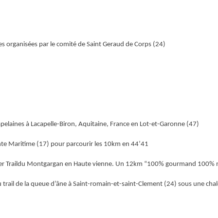
es organisées par le comité de Saint Geraud de Corps (24)
apelaines à Lacapelle-Biron, Aquitaine, France en Lot-et-Garonne (47)
nte Maritime (17) pour parcourir les 10km en 44’41
 1er Traildu Montgargan en Haute vienne. Un 12km “100% gourmand 100% nat
 trail de la queue d’âne à Saint-romain-et-saint-Clement (24) sous une cha