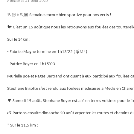
Publiée le
21 août 2023
🏃🏻
♀
🏃🏽
Semaine encore bien sportive pour nos verts !
🐦
C’est un 15 août que nous les retrouvons aux foulées des tourterell
Sur le 14km :
🥈
- Fabrice Magne termine en 1h13’22 (
M4)
- Patrice Boyer en 1h15’03
Murielle Boe et Pages Bertrand ont quant à eux participé aux foulées c
Stephane Bigotte s’est rendu aux foulees medisaises à Medis en Chare
🌳
Samedi 19 août, Stephane Boyer est allé en terres voisines pour le
🫏 Partons ensuite dimanche 20 août arpenter les routes et chemins du
* Sur le 11,5 km :