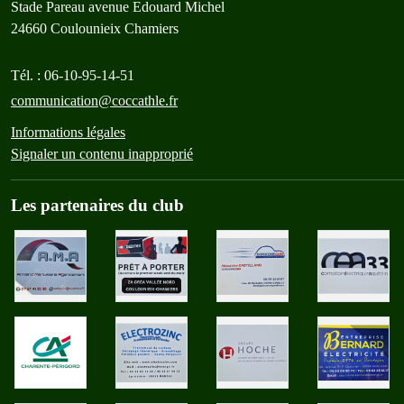
Stade Pareau avenue Edouard Michel
24660
Coulounieix Chamiers
Tél. :
06-10-95-14-51
communication@coccathle.fr
Informations légales
Signaler un contenu inapproprié
Les partenaires du club