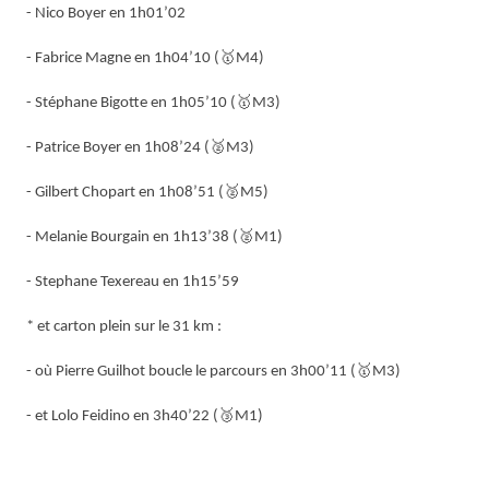
- Nico Boyer en 1h01’02
🥇
- Fabrice Magne en 1h04’10 (
M4)
🥇
- Stéphane Bigotte en 1h05’10 (
M3)
🥈
- Patrice Boyer en 1h08’24 (
M3)
🥈
- Gilbert Chopart en 1h08’51 (
M5)
🥈
- Melanie Bourgain en 1h13’38 (
M1)
- Stephane Texereau en 1h15’59
* et carton plein sur le 31 km :
🥇
- où Pierre Guilhot boucle le parcours en 3h00’11 (
M3)
🥉
- et Lolo Feidino en 3h40’22 (
M1)