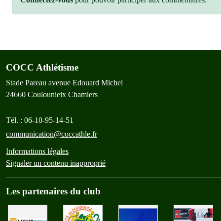
COCC Athlétisme
Stade Pareau avenue Edouard Michel
24660
Coulounieix Chamiers
Tél. :
06-10-95-14-51
communication@coccathle.fr
Informations légales
Signaler un contenu inapproprié
Les partenaires du club