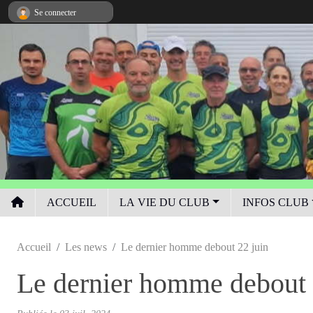
Panneau de gestion des cookies
Se connecter
ACCUEIL
LA VIE DU CLUB
INFOS CLUB
Accueil
Les news
Le dernier homme debout 22 juin
Le dernier homme debout 