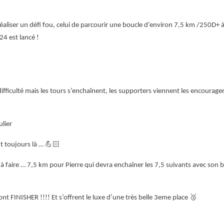
aliser un défi fou, celui de parcourir une boucle d’environ 7,5 km /250D+ à
24 est lancé !
 difficulté mais les tours s’enchaînent, les supporters viennent les encourager e
ulier
nt toujours là …
💪🏻
s à faire … 7,5 km pour Pierre qui devra enchaîner les 7,5 suivants avec son b
 sont FINISHER !!!! Et s’offrent le luxe d’une très belle 3eme place
🥉