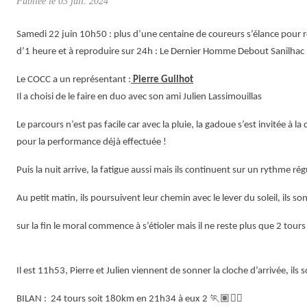
Publiée le
03 juil. 2024
Samedi 22 juin 10h50 : plus d’une centaine de coureurs s’élance pour ré
d’1 heure et à reproduire sur 24h : Le Dernier Homme Debout Sanilhac 
Le COCC a un représentant :
Pierre Guilhot
Il a choisi de le faire en duo avec son ami Julien Lassimouillas
Le parcours n’est pas facile car avec la pluie, la gadoue s’est invitée à la
pour la performance déjà effectuée !
Puis la nuit arrive, la fatigue aussi mais ils continuent sur un rythme rég
Au petit matin, ils poursuivent leur chemin avec le lever du soleil, ils so
sur la fin le moral commence à s’étioler mais il ne reste plus que 2 tour
Il est 11h53, Pierre et Julien viennent de sonner la cloche d’arrivée, ils
BILAN : 24 tours soit 180km en 21h34 à eux 2
🏃🏽🏃