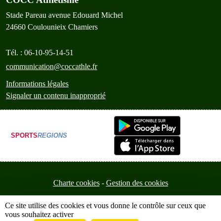
Stade Pareau avenue Edouard Michel
24660
Coulounieix Chamiers
Tél. :
06-10-95-14-51
communication@coccathle.fr
Informations légales
Signaler un contenu inapproprié
SPORTS
REGIONS
Charte cookies
Gestion des cookies
Ce site utilise des cookies et vous donne le contrôle sur ceux que
vous souhaitez activer