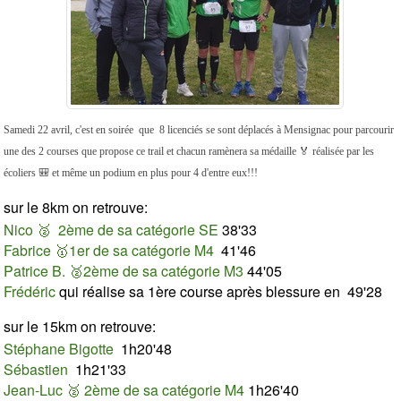
Samedi 22 avril, c'est en soirée que 8 licenciés se sont déplacés à Mensignac pour parcourir
une des 2 courses que propose ce trail et chacun ramènera sa médaille 🏅 réalisée par les
écoliers 🎒 et même un podium en plus pour 4 d'entre eux!!!
sur le 8km on retrouve:
Nico 🥈 2ème de sa catégorie SE
38'33
Fabrice 🥇1er de sa catégorie M4
41'46
Patrice B. 🥈2ème de sa catégorie M3
44'05
Frédéric
qui réalise sa 1ère course après blessure en
49'28
sur le 15km on retrouve:
Stéphane Bigotte
1h20'48
Sébastien
1h21'33
Jean-Luc 🥈 2ème de sa catégorie M4
1h26'40