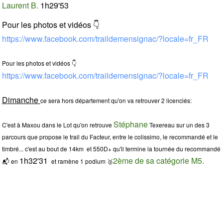
Laurent B.
1h29'53
Pour les photos et vidéos 👇
https://www.facebook.com/traildemensignac/?locale=fr_FR
Pour les photos et vidéos 👇
https://www.facebook.com/traildemensignac/?locale=fr_FR
Dimanche
ce sera hors département qu'on va retrouver 2 licenciés:
Stéphane
C'est à Maxou dans le Lot qu'on retrouve
Texereau sur un des 3
parcours que propose le trail du Facteur, entre le colissimo, le recommandé et le
timbré... c'est au bout de 14km et 550D+ qu'il termine la tournée du recommandé
1h32'31
2ème de sa catégorie M5.
📬 en
et ramène 1 podium 🥈