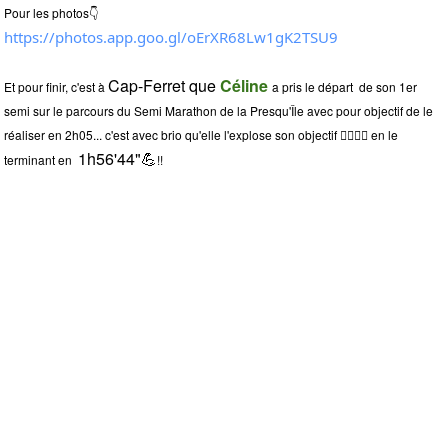
Pour les photos👇
https://photos.app.goo.gl/oErXR68Lw1gK2TSU9
Cap-Ferret que
Céline
Et pour finir, c'est à
a pris le départ de son 1er
semi sur le parcours du Semi Marathon de la Presqu'Île avec pour objectif de le
réaliser en 2h05... c'est avec brio qu'elle l'explose son objectif 🏃‍♀️🏃‍♀️ en le
1h56'44"💪
terminant en
!!