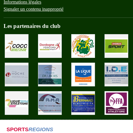
Informations légales
Signaler un contenu inapproprié
Les partenaires du club
SPORTS
REGIONS