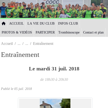
Panneau de gestion des cookies
ACCUEIL
LA VIE DU CLUB
INFOS CLUB
PHOTOS & VIDÉOS
PARTICIPER
Trombinoscope
Contact et plan
Accueil
Entraînement
Entraînement
Le
mardi
31
juil.
2018
de 18h30 à 20h30
Publié le
05 juil. 2018