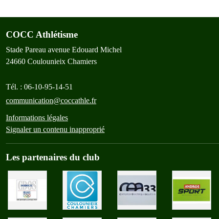
COCC Athlétisme
Stade Pareau avenue Edouard Michel
24660
Coulounieix Chamiers
Tél. :
06-10-95-14-51
communication@coccathle.fr
Informations légales
Signaler un contenu inapproprié
Les partenaires du club