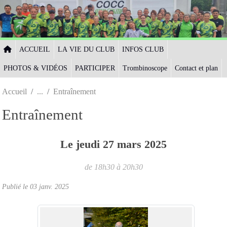
Panneau de gestion des cookies
ACCUEIL
LA VIE DU CLUB
INFOS CLUB
PHOTOS & VIDÉOS
PARTICIPER
Trombinoscope
Contact et plan
Accueil
Entraînement
Entraînement
Le
jeudi
27
mars
2025
de 18h30 à 20h30
Publié le
03 janv. 2025