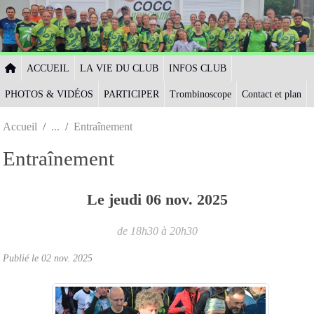
Panneau de gestion des cookies
ACCUEIL
LA VIE DU CLUB
INFOS CLUB
PHOTOS & VIDÉOS
PARTICIPER
Trombinoscope
Contact et plan
Accueil
Entraînement
Entraînement
Le
jeudi
06
nov.
2025
de 18h30 à 20h30
Publié le
02 nov. 2025