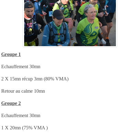
Groupe 1
Echauffement 30mn
2 X 15mn récup 3mn (80% VMA)
Retour au calme 10mn
Groupe 2
Echauffement 30mn
1 X 20mn (75% VMA )