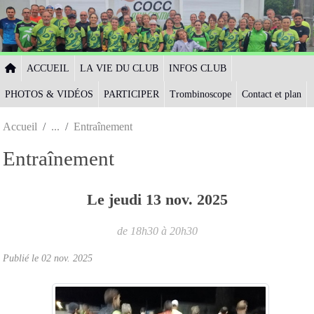
Panneau de gestion des cookies
ACCUEIL
LA VIE DU CLUB
INFOS CLUB
PHOTOS & VIDÉOS
PARTICIPER
Trombinoscope
Contact et plan
Accueil
Entraînement
Entraînement
Le
jeudi
13
nov.
2025
de 18h30 à 20h30
Publié le
02 nov. 2025