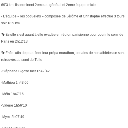
69’3 km. Ils terminent 2eme au général et 2eme équipe mixte
- L’équipe « les coquelets » composée de Jérôme et Christophe effectue 3 tours
soit 18’9 km
👣
Estelle s’est quant à elle évadée en région parisienne pour courir le semi de
Paris en 2h12’13
👣
Enfin, afin de peaufiner leur prépa marathon, certains de nos athlètes se sont
retrouvés au semi de Tulle
-Stéphane Bigotte met 1h42´42
-Mathieu 1h43’06
-Mélo 1h47’16
-Valerie 1h56’10
-Mymi 2h07’49