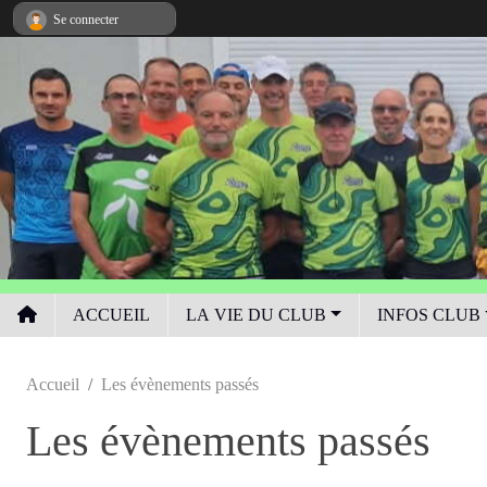
Panneau de gestion des cookies
Se connecter
ACCUEIL
LA VIE DU CLUB
INFOS CLUB
Accueil
Les évènements passés
Les évènements passés