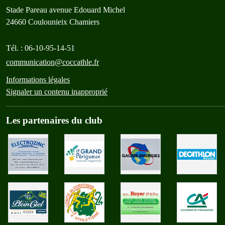
Stade Pareau avenue Edouard Michel
24660
Coulounieix Chamiers
Tél. :
06-10-95-14-51
communication@coccathle.fr
Informations légales
Signaler un contenu inapproprié
Les partenaires du club