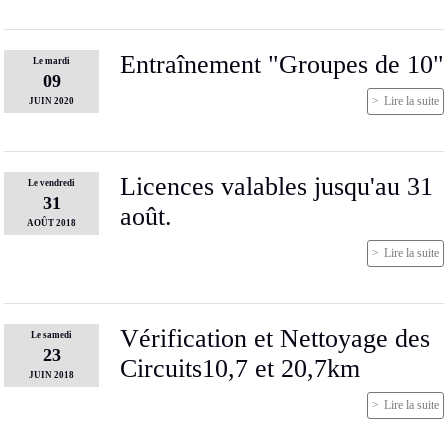
Entraînement "Groupes de 10"
Le
mardi
09
Lire la suite
JUIN
2020
Licences valables jusqu'au 31
Le
vendredi
31
août.
AOÛT
2018
Lire la suite
Vérification et Nettoyage des
Le
samedi
23
Circuits10,7 et 20,7km
JUIN
2018
Lire la suite