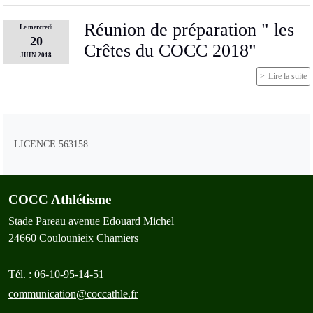
Réunion de préparation " les
Le
mercredi
20
Crêtes du COCC 2018"
JUIN
2018
Lire la suite
LICENCE 563158
COCC Athlétisme
Stade Pareau avenue Edouard Michel
24660
Coulounieix Chamiers
Tél. :
06-10-95-14-51
communication@coccathle.fr