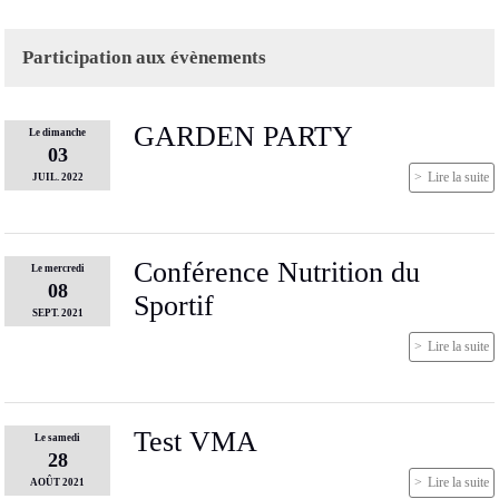
Participation aux évènements
GARDEN PARTY
Le
dimanche
03
Lire la suite
JUIL.
2022
Conférence Nutrition du
Le
mercredi
08
Sportif
SEPT.
2021
Lire la suite
Test VMA
Le
samedi
28
Lire la suite
AOÛT
2021